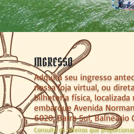
INGRESSO
Adquira seu ingresso ant
nossa loja virtual, ou dire
bilheteria física, localizada
embarque Avenida Norman
6020, Barra Sul, Balneário 
Consulte os roteiros que proporciona