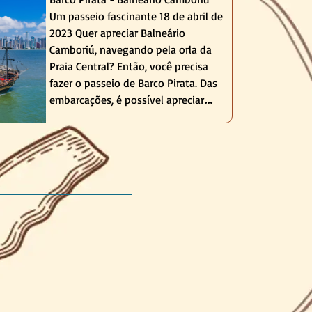
Um passeio fascinante 18 de abril de
2023 Quer apreciar Balneário
Camboriú, navegando pela orla da
Praia Central? Então, você precisa
fazer o passeio de Barco Pirata. Das
embarcações, é possível apreciar
algumas das belas praias, as
paisagens encantadoras e vistas
fascinantes da cidade que foi
apelidada de a ...