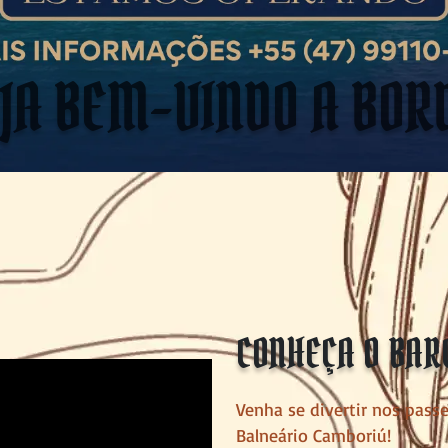
JA BEM-VINDO A BOR
CONHEÇA O BAR
Venha se divertir nos pass
Balneário Camboriú!