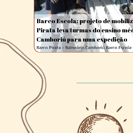
Barco Escola: projeto de mobili
Pirata leva turmas do ensino mé
Camboriú para uma expedição
Barco Pirata - Balneário Camboriú Barco Escola
Barco Pirata leva turmas do ensino médio da 
expedição 18 de abril de 2023 Dando início às 
dedicado mundialmente ao meio ambiente, o pr
Igarapé ...