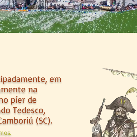
ecipadamente, em
tamente na
 no píer de
do Tedesco,
Camboriú (SC).
mos.