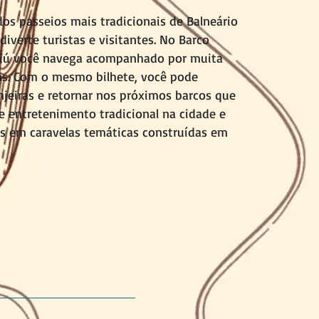
dos passeios mais tradicionais de Balneário
iverte turistas e visitantes. No Barco
riú você navega acompanhado por muita
ns. Com o mesmo bilhete, você pode
anjeiras e retornar nos próximos barcos que
se entretenimento tradicional na cidade e
is em caravelas temáticas construídas em