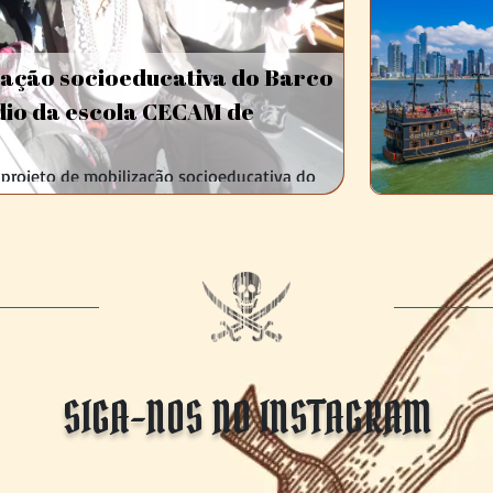
zação socioeducativa do Barco
dio da escola CECAM de
: projeto de mobilização socioeducativa do
escola CECAM de Camboriú para uma
atividades de conscientização, no mês
ojeto Barco Escola – Expedição pelo
SIGA-NOS NO INSTAGRAM