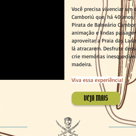
Você precisa vivenciar um 
Camboriú que, há 40 anos, d
Pirata de Balneário Cambo
animação e lindas paisage
aproveitar a Praia das Lar
lá atracarem. Desfrute des
crie memórias inesquecíve
madeira.
Viva essa experiência!
VEJA MAIS