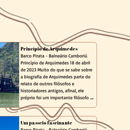
Princípio de Arquimedes
Barco Pirata - Balneário Camboriú
Princípio de Arquimedes 18 de abril
de 2023 Muito do que se sabe sobre
a biografia de Arquimedes parte do
relato de outros filósofos e
historiadores antigos, afinal, ele
próprio foi um importante filósofo e
matemático, que viveu entre os
séculos 287 e 212 a.C., na cidade
estado de Siracusa, na Grécia Antiga
Um passeio fascinante
...
Barco Pirata - Balneário Camboriú