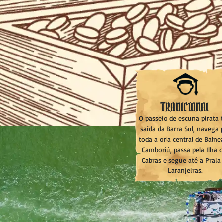
TRADICIONAL
O passeio de escuna pirata
saída da Barra Sul, navega 
toda a orla central de Balne
Camboriú, passa pela Ilha 
Cabras e segue até a Praia
Laranjeiras.