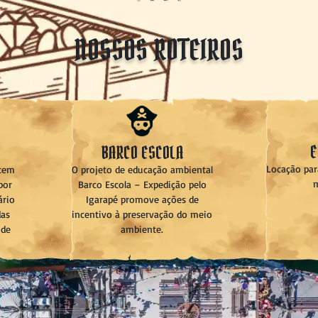
NOSSOS ROTEIROS
E
BARCO ESCOLA
Locação par
O projeto de educação ambiental
 tem
m
Barco Escola – Expedição pelo
por
Igarapé promove ações de
ário
incentivo à preservação do meio
das
ambiente.
 de