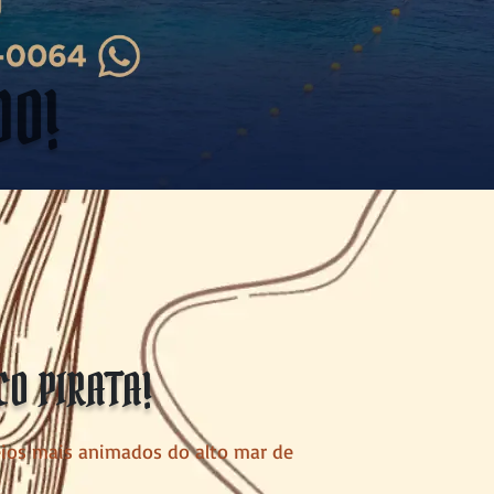
DO!
CO PIRATA!
eios mais animados do alto mar de